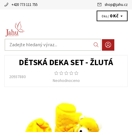
+420 773 111 755
shop
@
jahu.cz
0 Kč
0 ks /
DĚTSKÁ DEKA SET - ŽLUTÁ
20937880
Neohodnoceno