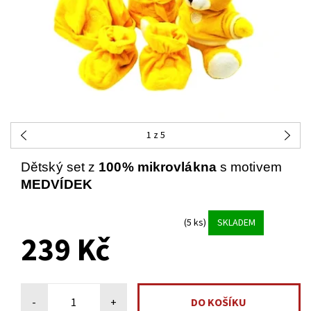
1
z 5
Dětský set z
100% mikrovlákna
s motivem
MEDVÍDEK
(5 ks)
SKLADEM
239 Kč
-
+