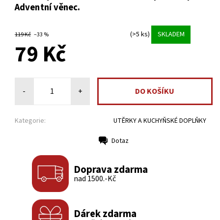
Adventní věnec.
(>5 ks)
SKLADEM
119 Kč
–33 %
79 Kč
-
+
Kategorie:
UTĚRKY A KUCHYŇSKÉ DOPLŇKY
Dotaz
Tisk
Doprava zdarma
nad 1500.-Kč
Dárek zdarma