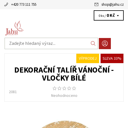
+420 773 111 755
shop
@
jahu.cz
0 Kč
0 ks /
VÝPRODEJ
SLEVA 33%
DEKORAČNÍ TALÍŘ VÁNOČNÍ -
VLOČKY BÍLÉ
2081
Neohodnoceno