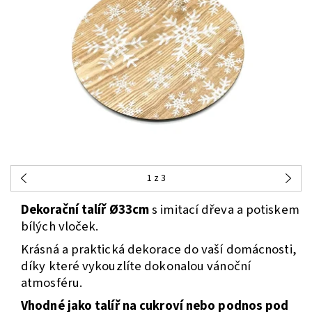
1
z 3
Dekorační talíř Ø33cm
s imitací dřeva a potiskem
bílých vloček.
Krásná a praktická dekorace do vaší domácnosti,
díky které vykouzlíte dokonalou vánoční
atmosféru.
Vhodné jako talíř na cukroví nebo podnos pod