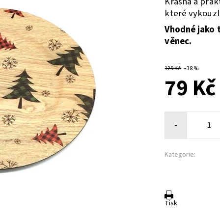
Krásná a prak
které vykouzl
Vhodné jako 
věnec.
129 Kč
–38 %
79 Kč
-
Kategorie:
Tisk