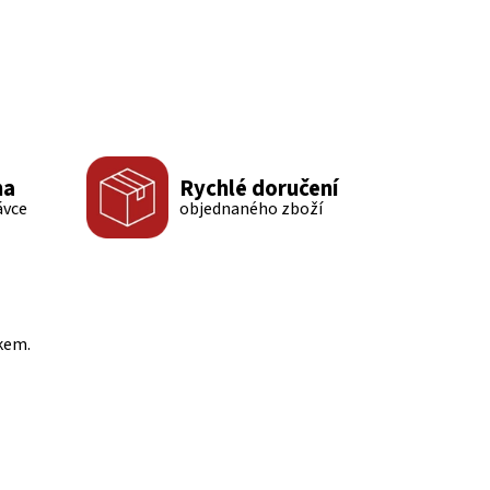
ma
Rychlé doručení
ávce
objednaného zboží
kem.