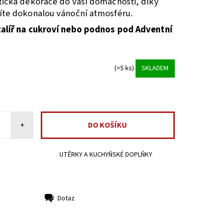
tická dekorace do vaší domácnosti, díky
íte dokonalou vánoční atmosféru.
talíř na cukroví nebo podnos pod Adventní
(>5 ks)
SKLADEM
+
UTĚRKY A KUCHYŇSKÉ DOPLŇKY
Dotaz