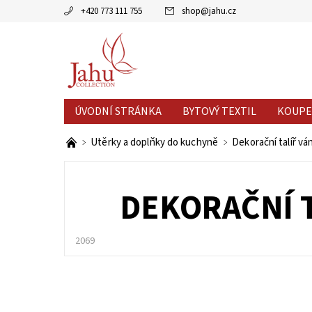
+420 773 111 755
shop
@
jahu.cz
ÚVODNÍ STRÁNKA
BYTOVÝ TEXTIL
KOUPE
AKCE MĚSÍCE
VÝPRODEJ %
Utěrky a doplňky do kuchyně
Dekorační talíř v
DEKORAČNÍ T
2069