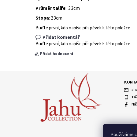
Průměr talíře
: 33cm
Stopa
: 23cm
Buďte první, kdo napíše příspěvek k této položce.
Přidat komentář
Buďte první, kdo napíše příspěvek k této položce.
Přidat hodnocení
KONT
sh
+4
Ná
Vložením hodnocení souhlasíte s
podmínkami ochran
Používáme c