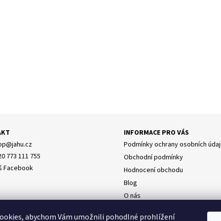
AKT
INFORMACE PRO VÁS
op
@
jahu.cz
Podmínky ochrany osobních údaj
20 773 111 755
Obchodní podmínky
š Facebook
Hodnocení obchodu
Blog
O nás
Doprava
y osobních údajů
ookies, abychom Vám umožnili pohodlné prohlížení