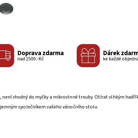
Doprava zdarma
Dárek zdar
nad 1500.-Kč
ke každé objedn
 není vhodný do myčky a mikrovlnné trouby. Otírat vlhkým hadří
íjemným společníkem vašeho vánočního stolu.