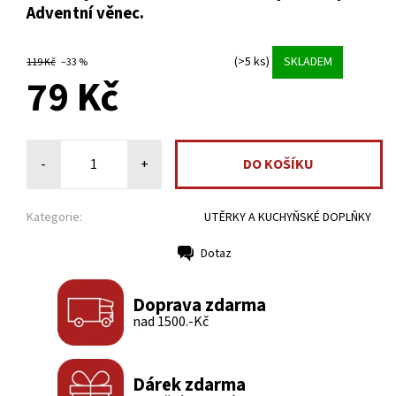
Adventní věnec.
(>5 ks)
SKLADEM
119 Kč
–33 %
79 Kč
-
+
Kategorie:
UTĚRKY A KUCHYŇSKÉ DOPLŇKY
Dotaz
Tisk
Doprava zdarma
nad 1500.-Kč
Dárek zdarma