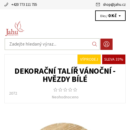
+420 773 111 755
shop
@
jahu.cz
0 Kč
0 ks /
VÝPRODEJ
SLEVA 33%
DEKORAČNÍ TALÍŘ VÁNOČNÍ -
HVĚZDY BÍLÉ
2072
Neohodnoceno