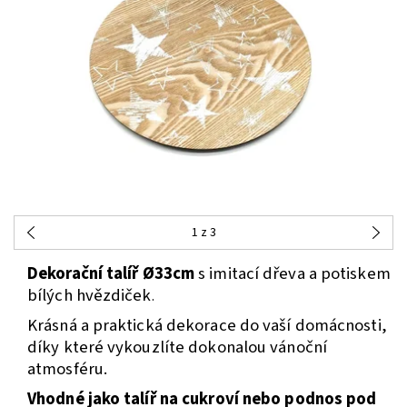
1
z 3
Dekorační talíř Ø33cm
s imitací dřeva a potiskem
bílých hvězdiček
.
Krásná a praktická dekorace do vaší domácnosti,
díky které vykouzlíte dokonalou vánoční
atmosféru.
Vhodné jako talíř na cukroví nebo podnos pod