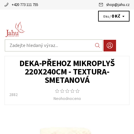
+420 773 111 755
shop
@
jahu.cz
0 Kč
0 ks /
DEKA-PŘEHOZ MIKROPLYŠ
220X240CM - TEXTURA-
SMETANOVÁ
2882
Neohodnoceno