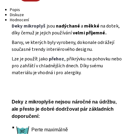
Popis
Diskuze
Hodnocení
Deky mikroplyš
jsou
nadýchané
a
měkké
na dotek,
díky čemuž je jejich používání
velmi příjemné.
Barvy, ve kterých byly vyrobeny, dokonale odrážejí
současné trendy interiérového designu.
Lze je použít jako
přehoz
, přikrývku na pohovku nebo
pro zahřátí v chladnějších dnech. Díky svému
materiálu je vhodná i pro alergiky.
Deky z mikroplyše nejsou náročné na údržbu,
ale přesto je dobré dodržovat pár základních
doporučení:
·
Perte maximálně