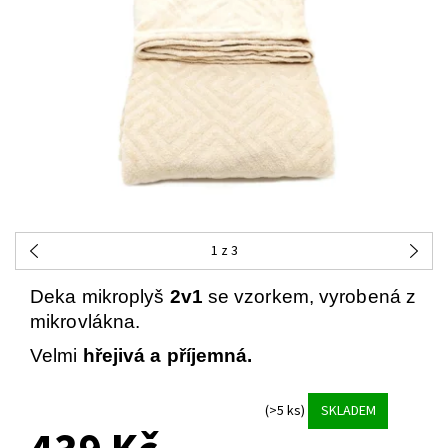
1
z 3
Deka mikroplyš
2v1
se vzorkem, vyrobená z
mikrovlákna.
Velmi
hřejivá a příjemná.
(>5 ks)
SKLADEM