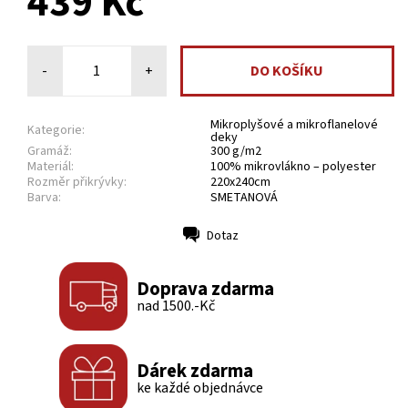
439 Kč
-
+
Mikroplyšové a mikroflanelové
Kategorie:
deky
Gramáž:
300 g/m2
Materiál:
100% mikrovlákno – polyester
Rozměr přikrývky:
220x240cm
Barva:
SMETANOVÁ
Dotaz
Tisk
Doprava zdarma
nad 1500.-Kč
Dárek zdarma
ke každé objednávce