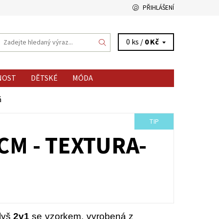
PŘIHLÁŠENÍ
0 ks /
0 Kč
NOST
DĚTSKÉ
MÓDA
á
TIP
CM - TEXTURA-
lyš
2v1
se vzorkem, vyrobená z