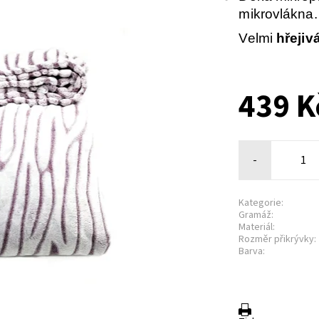
mikrovlákna.
Velmi
hřejiv
439 K
-
Kategorie:
Gramáž:
Materiál:
Rozměr přikrývky:
Barva: