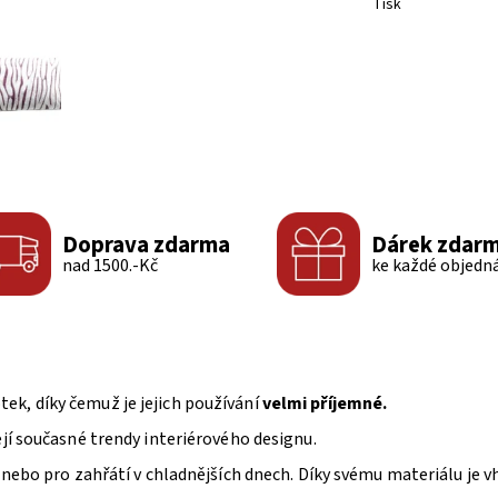
Tisk
Doprava zdarma
Dárek zdar
nad 1500.-Kč
ke každé objedn
tek, díky čemuž je jejich používání
velmi příjemné.
ejí současné trendy interiérového designu.
 nebo pro zahřátí v chladnějších dnech. Díky svému materiálu je vh