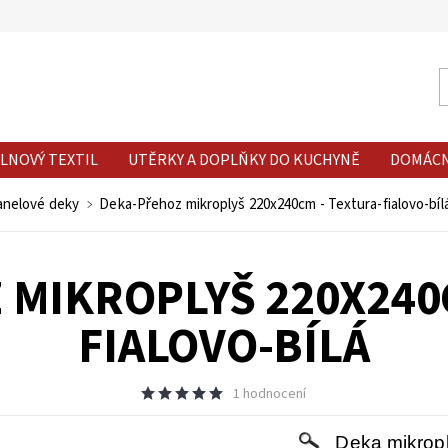
LNOVÝ TEXTIL
UTĚRKY A DOPLŇKY DO KUCHYNĚ
DOMÁC
lanelové deky
Deka-Přehoz mikroplyš 220x240cm - Textura-fialovo-bíl
MIKROPLYŠ 220X240
FIALOVO-BÍLÁ
1 hodnocení
Deka mikrop