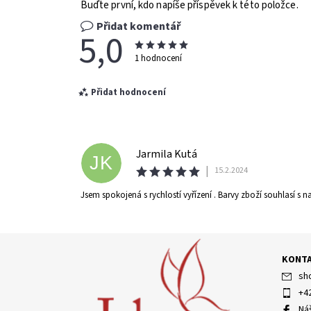
Buďte první, kdo napíše příspěvek k této položce.
Přidat komentář
5,0
1 hodnocení
Přidat hodnocení
Jarmila Kutá
JK
|
15.2.2024
Jsem spokojená s rychlostí vyřízení . Barvy zboží souhlasí s 
KONT
Vložením hodnocení souhlasíte s
podmínkami ochran
sh
+4
Ná