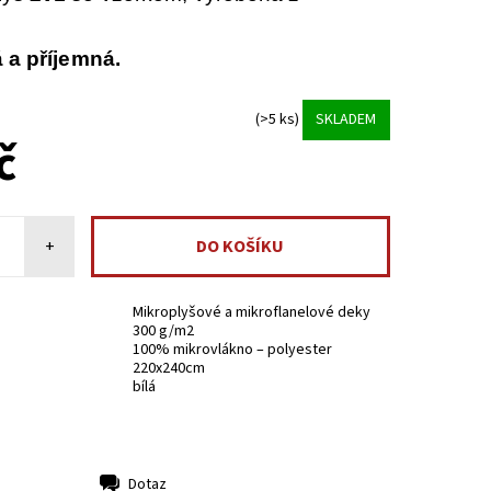
á a příjemná.
(>5 ks)
SKLADEM
č
+
Mikroplyšové a mikroflanelové deky
300 g/m2
100% mikrovlákno – polyester
220x240cm
bílá
Dotaz