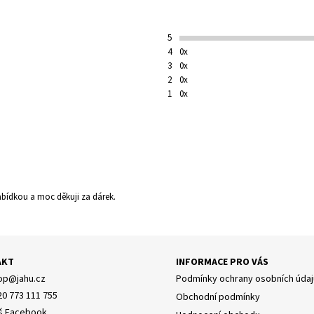
5
4
0x
3
0x
2
0x
1
0x
nabídkou a moc děkuji za dárek.
AKT
INFORMACE PRO VÁS
y osobních údajů
op
@
jahu.cz
Podmínky ochrany osobních údaj
20 773 111 755
Obchodní podmínky
š Facebook