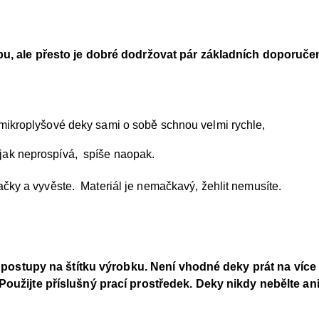
u, ale přesto je dobré dodržovat pár základních doporučen
mikroplyšové deky sami o sobě schnou velmi rychle,
k neprospívá, spíše naopak.
ačky a vyvěste. Materiál je nemačkavý, žehlit nemusíte.
í postupy na štítku výrobku.
Není vhodné deky prát na více 
 Použijte příslušný prací prostředek. Deky nikdy nebělte an