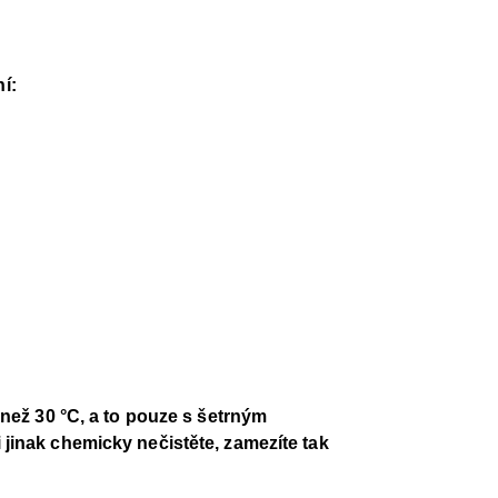
í:
než 30 °C, a to pouze s šetrným
i jinak chemicky nečistěte, zamezíte tak