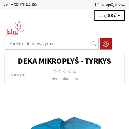
+420 773 111 755
shop
@
jahu.cz
0 Kč
0 ks /
DEKA MIKROPLYŠ - TYRKYS
15365370
Neohodnoceno