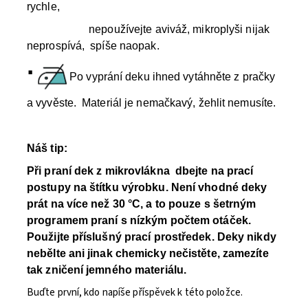
rychle,
nepoužívejte aviváž, mikroplyši nijak
neprospívá, spíše naopak.
·
Po vyprání deku ihned vytáhněte z pračky
a vyvěste. Materiál je nemačkavý, žehlit nemusíte.
Náš tip:
Při praní dek z mikrovlákna dbejte na prací
postupy na štítku výrobku.
Není vhodné deky
prát na více než 30 °C, a to pouze s šetrným
programem praní s nízkým počtem otáček
.
Použijte příslušný prací prostředek. Deky nikdy
nebělte ani jinak chemicky nečistěte, zamezíte
tak zničení jemného materiálu.
Buďte první, kdo napíše příspěvek k této položce.