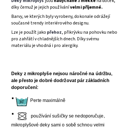
Deky mikroplyš
jsou
nadýchané
a
měkké
na dotek,
díky čemuž je jejich používání
velmi příjemné.
Barvy, ve kterých byly vyrobeny, dokonale odrážejí
současné trendy interiérového designu.
Lze je použít jako
přehoz
, přikrývku na pohovku nebo
pro zahřátí v chladnějších dnech. Díky svému
materiálu je vhodná i pro alergiky.
Deky z mikroplyše nejsou náročné na údržbu,
ale přesto je dobré dodržovat pár základních
doporučení:
·
Perte maximálně
·
používání sušičky se nedoporučuje,
mikroplyšové deky sami o sobě schnou velmi