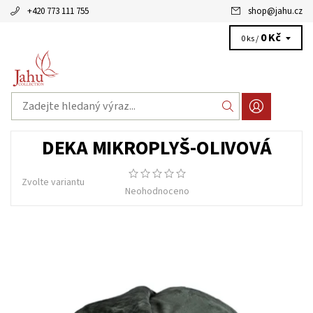
+420 773 111 755
shop
@
jahu.cz
0 Kč
0 ks /
DEKA MIKROPLYŠ-OLIVOVÁ
Zvolte variantu
Neohodnoceno