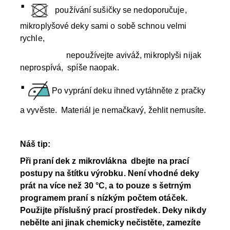
·
používání sušičky se nedoporučuje,
mikroplyšové deky sami o sobě schnou velmi
rychle,
nepoužívejte aviváž, mikroplyši nijak
neprospívá, spíše naopak.
·
Po vyprání deku ihned vytáhněte z pračky
a vyvěste. Materiál je nemačkavý, žehlit nemusíte.
Náš tip:
Při praní dek z mikrovlákna dbejte na prací
postupy na štítku výrobku.
Není vhodné deky
prát na více než 30 °C, a to pouze s šetrným
programem praní s nízkým počtem otáček
.
Použijte příslušný prací prostředek. Deky nikdy
nebělte ani jinak chemicky nečistěte, zamezíte