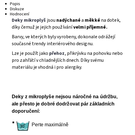
Popis
Diskuze
Hodnocení
Deky mikroplyš
jsou
nadýchané
a
měkké
na dotek,
díky čemuž je jejich používání
velmi příjemné.
Barvy, ve kterých byly vyrobeny, dokonale odrážejí
současné trendy interiérového designu.
Lze je použít jako
přehoz
, přikrývku na pohovku nebo
pro zahřátí v chladnějších dnech. Díky svému
materiálu je vhodná i pro alergiky.
Deky z mikroplyše nejsou náročné na údržbu,
ale přesto je dobré dodržovat pár základních
doporučení:
·
Perte maximálně