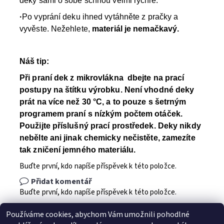
deky sami o sobě schnou velmi rychle.
·
Po vyprání deku ihned vytáhněte z pračky a
vyvěste. Nežehlete,
materiál je nemačkavý.
Náš tip:
Při praní dek z mikrovlákna dbejte na prací
postupy na štítku výrobku.
Není vhodné deky
prát na více než 30 °C, a to pouze s šetrným
programem praní s nízkým počtem otáček
.
Použijte příslušný prací prostředek. Deky nikdy
nebělte ani jinak chemicky nečistěte, zamezíte
tak zničení jemného materiálu.
Buďte první, kdo napíše příspěvek k této položce.
Přidat komentář
Buďte první, kdo napíše příspěvek k této položce.
Přidat hodnocení
Používáme cookies, abychom Vám umožnili pohodlné