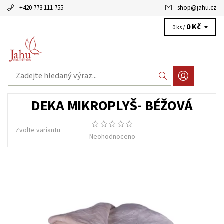
+420 773 111 755
shop
@
jahu.cz
0 Kč
0 ks /
DEKA MIKROPLYŠ- BÉŽOVÁ
Zvolte variantu
Neohodnoceno