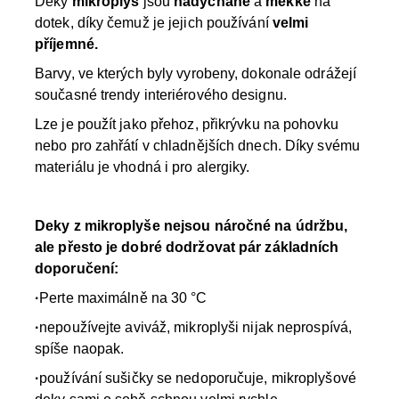
Deky
mikroplyš
jsou
nadýchané
a
měkké
na
dotek, díky čemuž je jejich používání
velmi
příjemné.
Barvy, ve kterých byly vyrobeny, dokonale odrážejí
současné trendy interiérového designu.
Lze je použít jako přehoz, přikrývku na pohovku
nebo pro zahřátí v chladnějších dnech. Díky svému
materiálu je vhodná i pro alergiky.
Deky z mikroplyše nejsou náročné na údržbu,
ale přesto je dobré dodržovat pár základních
doporučení:
·
Perte maximálně na 30 °C
·
nepoužívejte aviváž, mikroplyši nijak neprospívá,
spíše naopak.
·
používání sušičky se nedoporučuje, mikroplyšové