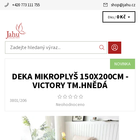
+420 773 111 755
shop
@
jahu.cz
0 Kč
0 ks /
NOVINKA
DEKA MIKROPLYŠ 150X200CM -
VICTORY TM.HNĚDÁ
3801/206
Neohodnoceno