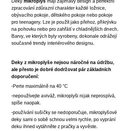
Deky
mikroplyš
mají zajímavý design a perfektní
zpracování zdůrazní charakter každé ložnice,
obývacího pokoje, dětského pokoje nebo pokoje
pro teenagery. Lze je použít jako přehoz, přikrývku
na pohovku nebo pro zahřátí v chladnějších dnech.
Barvy, ve kterých byly vyrobeny, dokonale odrážejí
současné trendy interiérového designu.
Deky z mikroplyše nejsou náročné na údržbu,
ale přesto je dobré dodržovat pár základních
doporučení:
·
Perte maximálně na 40 °C
·
nepoužívejte aviváž, mikroplyši nijak neprospívá,
spíše naopak.
·
používání sušičky se nedoporučuje, mikroplyšové
deky sami o sobě schnou velmi rychle, po vyprání
deku ihned vytáhněte z pračky a vyvěste.