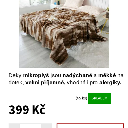
Deky
mikroplyš
jsou
nadýchané
a
měkké
na
dotek,
velmi příjemné,
vhodná i pro
alergiky.
(>5 ks)
SKLADEM
399 Kč