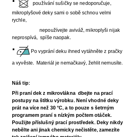
·
používání sušičky se nedoporučuje,
mikroplyšové deky sami o sobě schnou velmi
rychle,
nepoužívejte aviváž, mikroplyši nijak
neprospívá, spíše naopak.
·
Po vyprání deku ihned vytáhněte z pračky
a vyvěste. Materiál je nemačkavý, žehlit nemusíte.
Náš tip:
Při praní dek z mikrovlákna dbejte na prací
postupy na štítku výrobku.
Není vhodné deky
prát na více než 30 °C, a to pouze s šetrným
programem praní s nízkým počtem otáček
.
Použijte příslušný prací prostředek. Deky nikdy
nebělte ani jinak chemicky nečistěte, zamezíte