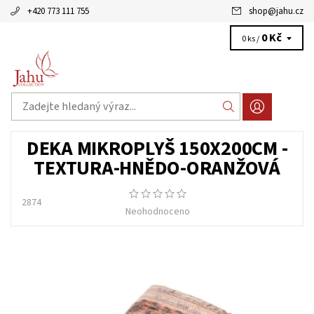
+420 773 111 755
shop
@
jahu.cz
0 Kč
0 ks /
DEKA MIKROPLYŠ 150X200CM -
TEXTURA-HNĚDO-ORANŽOVÁ
2874
Neohodnoceno