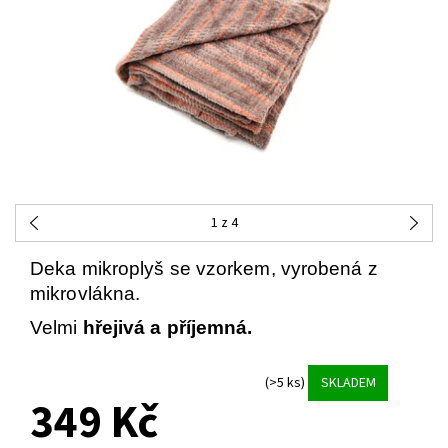
1
z 4
Deka mikroplyš se vzorkem, vyrobená z
mikrovlákna.
Velmi
hřejivá a příjemná.
(>5 ks)
SKLADEM
349 Kč