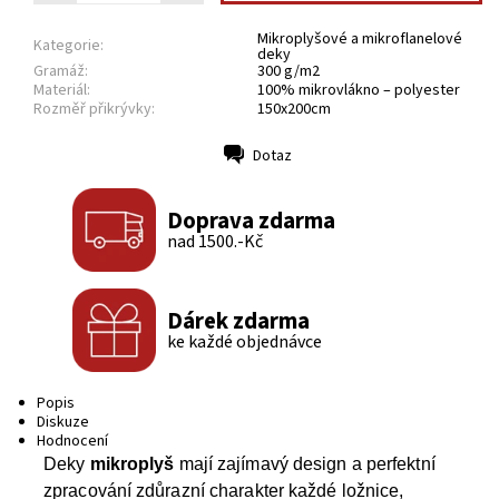
Mikroplyšové a mikroflanelové
Kategorie:
deky
Gramáž:
300 g/m2
Materiál:
100% mikrovlákno – polyester
Rozměř přikrývky:
150x200cm
Dotaz
Tisk
Doprava zdarma
nad 1500.-Kč
Dárek zdarma
ke každé objednávce
Popis
Diskuze
Hodnocení
Deky
mikroplyš
mají zajímavý design a perfektní
zpracování zdůrazní charakter každé ložnice,