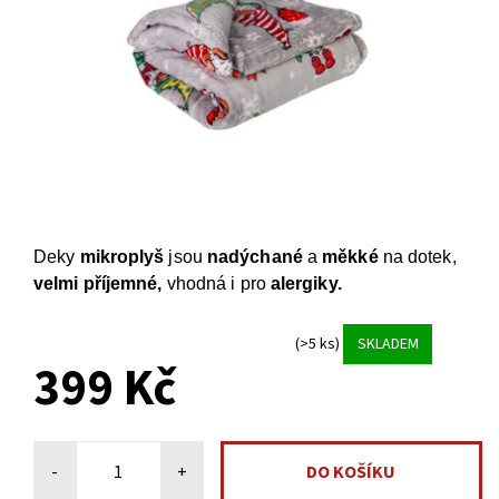
Deky
mikroplyš
jsou
nadýchané
a
měkké
na dotek,
velmi příjemné,
vhodná i pro
alergiky.
(>5 ks)
SKLADEM
399 Kč
-
+