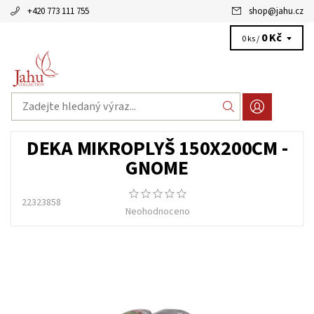
+420 773 111 755
shop
@
jahu.cz
0 Kč
0 ks /
DEKA MIKROPLYŠ 150X200CM -
GNOME
22323858
Neohodnoceno