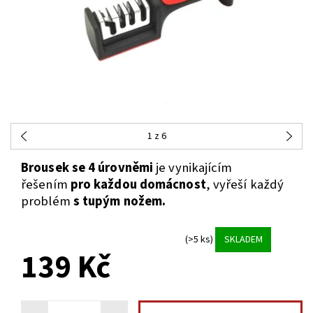
1
z 6
Brousek se 4 úrovněmi
je vynikajícím
řešením
pro každou domácnost
, vyřeší každý
problém
s tupým nožem.
(>5 ks)
SKLADEM
139 Kč