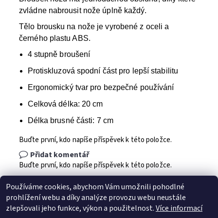
zvládne nabrousit nože úplně každý.
Tělo brousku na nože je vyrobené z oceli a
černého plastu ABS.
4 stupně broušení
Protiskluzová spodní část pro lepší stabilitu
Ergonomický tvar pro bezpečné používání
Celková délka: 20 cm
Délka brusné části: 7 cm
Buďte první, kdo napíše příspěvek k této položce.
Přidat komentář
Buďte první, kdo napíše příspěvek k této položce.
Přidat hodnocení
Používáme cookies, abychom Vám umožnili pohodlné
prohlížení webu a díky analýze provozu webu neustále
zlepšovali jeho funkce, výkon a použitelnost.
Více informací