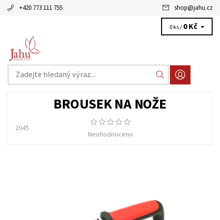
+420 773 111 755
shop
@
jahu.cz
0 Kč
0 ks /
BROUSEK NA NOŽE
2045
Neohodnoceno