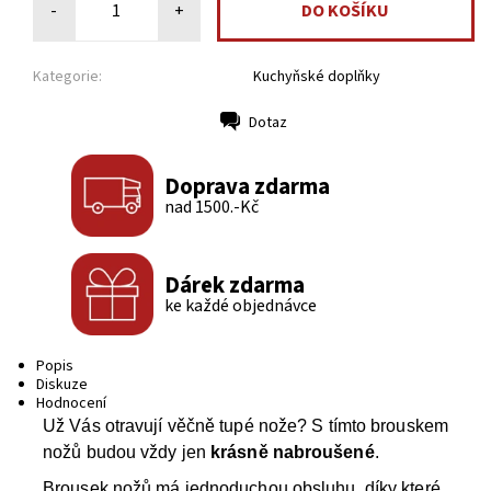
-
+
Kategorie:
Kuchyňské doplňky
Dotaz
Tisk
Doprava zdarma
nad 1500.-Kč
Dárek zdarma
ke každé objednávce
Popis
Diskuze
Hodnocení
Už Vás otravují věčně tupé nože? S tímto brouskem
nožů budou vždy jen
krásně nabroušené
.
Brousek nožů má jednoduchou obsluhu, díky které