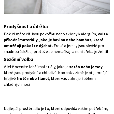
Prodyšnost a údržba
Pokud máte citlivou pokožku nebo sklony k alergiím,
volte
přírodní materiály, jako je bavlna nebo bambus, které
umožňují pokožce dýchat.
Froté a jersey jsou skvělé pro
snadnou údržbu, protože se nemačkají a není třeba je žehlit.
Sezónní volba
V létě oceníte lehčí materiály, jako je
satén nebo jersey
,
které jsou prodyšné a chladivé. Naopak v zimě je příjemnější
hřejivé
froté nebo flanel
, které vás zahřeje i během
chladných nocí.
Nejlepší prostěradlo je to, které odpovídá vašim potřebám,