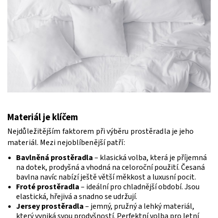
Materiál je klíčem
Nejdůležitějším faktorem při výběru prostěradla je jeho
materiál. Mezi nejoblíbenější patří:
Bavlněná prostěradla
– klasická volba, která je příjemná
na dotek, prodyšná a vhodná na celoroční použití. Česaná
bavlna navíc nabízí ještě větší měkkost a luxusní pocit.
Froté prostěradla
– ideální pro chladnější období. Jsou
elastická, hřejivá a snadno se udržují.
Jersey prostěradla
– jemný, pružný a lehký materiál,
který vyniká svou prodyšností. Perfektní volba pro letní