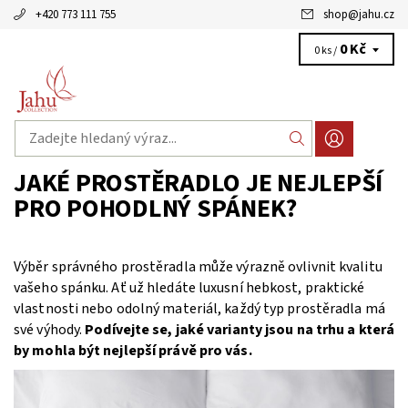
+420 773 111 755
shop
@
jahu.cz
0 Kč
0 ks /
JAKÉ PROSTĚRADLO JE NEJLEPŠÍ
PRO POHODLNÝ SPÁNEK?
Výběr správného prostěradla může výrazně ovlivnit kvalitu
vašeho spánku. Ať už hledáte luxusní hebkost, praktické
vlastnosti nebo odolný materiál, každý typ prostěradla má
své výhody.
Podívejte se, jaké varianty jsou na trhu a která
by mohla být nejlepší právě pro vás.