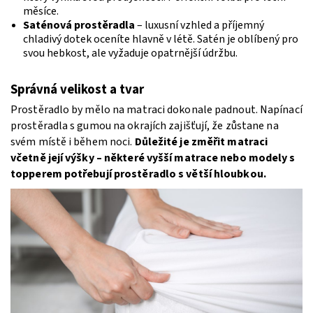
měsíce.
Saténová prostěradla
– luxusní vzhled a příjemný
chladivý dotek oceníte hlavně v létě. Satén je oblíbený pro
svou hebkost, ale vyžaduje opatrnější údržbu.
Správná velikost a tvar
Prostěradlo by mělo na matraci dokonale padnout. Napínací
prostěradla s gumou na okrajích zajišťují, že zůstane na
svém místě i během noci.
Důležité je změřit matraci
včetně její výšky – některé vyšší matrace nebo modely s
topperem potřebují prostěradlo s větší hloubkou.