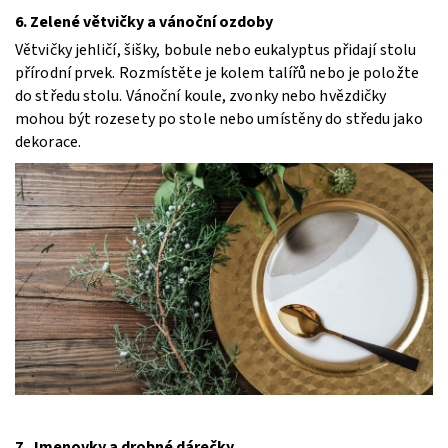
6. Zelené větvičky a vánoční ozdoby
Větvičky jehličí, šišky, bobule nebo eukalyptus přidají stolu
přírodní prvek. Rozmístěte je kolem talířů nebo je položte
do středu stolu. Vánoční koule, zvonky nebo hvězdičky
mohou být rozesety po stole nebo umístěny do středu jako
dekorace.
7. Jmenovky a drobné dárečky