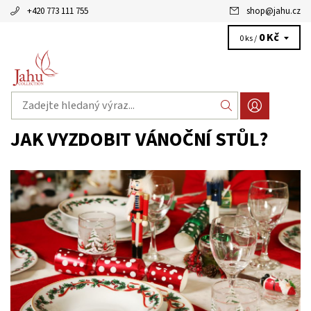
+420 773 111 755
shop
@
jahu.cz
0 Kč
0 ks /
JAK VYZDOBIT VÁNOČNÍ STŮL?