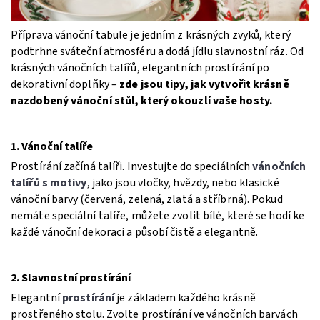
Příprava vánoční tabule je jedním z krásných zvyků, který
podtrhne sváteční atmosféru a dodá jídlu slavnostní ráz. Od
krásných vánočních talířů, elegantních prostírání po
dekorativní doplňky –
zde jsou tipy, jak vytvořit krásně
nazdobený vánoční stůl, který okouzlí vaše hosty.
1. Vánoční talíře
Prostírání začíná talíři. Investujte do speciálních
vánočních
talířů s motivy
, jako jsou vločky, hvězdy, nebo klasické
vánoční barvy (červená, zelená, zlatá a stříbrná). Pokud
nemáte speciální talíře, můžete zvolit bílé, které se hodí ke
každé vánoční dekoraci a působí čistě a elegantně.
2. Slavnostní prostírání
Elegantní
prostírání
je základem každého krásně
prostřeného stolu. Zvolte prostírání ve vánočních barvách