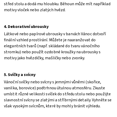
střed stolu a dodá mu hloubku. Běhoun může mít například
motivy vloček nebo zlatých hvězd.
4. Dekorativní ubrousky
Látkové nebo papírové ubrousky v barvách Vánoc dotvoří
finální vzhled prostírání. Můžete je naaranžovat do
elegantních tvarů (např. skládané do tvaru vánočního
stromku) nebo použít ozdobné kroužky na ubrousky s
motivy jako hvězdičky, mašličky nebo zvonky.
5. Svíčky a svícny
Vánoční svíčky nebo svícny s jemnými vůněmi (skořice,
vanilka, borovice) podtrhnou útulnou atmosféru. Zkuste
umístit různé velikosti svíček do středu stolu nebo použijte
slavnostní svícny se zlatými a stříbrnými detaily. Vyhněte se
však vysokým svícnům, které by mohly bránit výhledu.