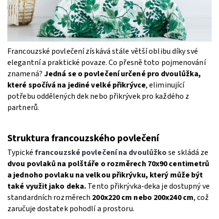
Francouzské povlečení získává stále větší oblibu díky své
elegantní a praktické povaze. Co přesně toto pojmenování
znamená?
Jedná se o povlečení určené pro dvoulůžka,
které spočívá na jediné velké přikrývce
, eliminující
potřebu oddělených dek nebo přikrývek pro každého z
partnerů.
Struktura francouzského povlečení
Typické
francouzské povlečení na dvoulůžko
se skládá ze
dvou povlaků na polštáře o rozměrech 70x90 centimetrů
a jednoho povlaku na velkou přikrývku, který může být
také využit jako deka.
Tento přikrývka-deka je dostupný ve
standardních rozměrech
200x220 cm nebo 200x240 cm
, což
zaručuje dostatek pohodlí a prostoru.