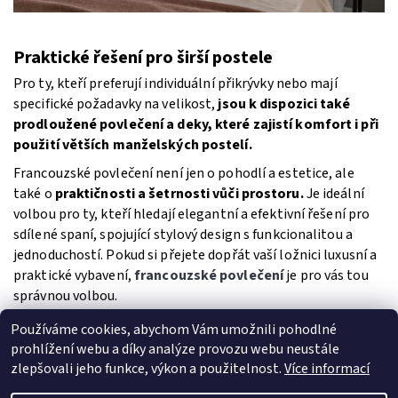
Praktické řešení pro širší postele
Pro ty, kteří preferují individuální přikrývky nebo mají
specifické požadavky na velikost,
jsou k dispozici také
prodloužené povlečení a deky, které zajistí komfort i při
použití větších manželských postelí.
Francouzské povlečení není jen o pohodlí a estetice, ale
také o
praktičnosti a šetrnosti vůči prostoru.
Je ideální
volbou pro ty, kteří hledají elegantní a efektivní řešení pro
sdílené spaní, spojující stylový design s funkcionalitou a
jednoduchostí. Pokud si přejete dopřát vaší ložnici luxusní a
praktické vybavení,
francouzské povlečení
je pro vás tou
správnou volbou.
Používáme cookies, abychom Vám umožnili pohodlné
PŘEDCHOZÍ ČLÁNEK
DALŠÍ ČLÁNEK
prohlížení webu a díky analýze provozu webu neustále
zlepšovali jeho funkce, výkon a použitelnost.
Více informací