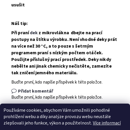
usušit
Náš tip:
Při praní
dek
z mikrovlákna dbejte na prací
postupy na štítku výrobku.
Není vhodné deky prát
na více než 30 °C, a to pouze s šetrným
programem praní s nízkým počtem otáček
.
Použijte příslušný prací prostředek. Deky nikdy
nebělte ani jinak chemicky nečistěte, zamezíte
tak zničení jemného materiálu.
Buďte první, kdo napíše příspěvek k této položce.
Přidat komentář
Buďte první, kdo napíše příspěvek k této položce.
Přidat hodnocení
Používáme cookies, abychom Vám umožnili pohodlné
prohlížení webu a díky analýze provozu webu neustále
zlepšovali jeho funkce, výkon a použitelnost.
Více informací