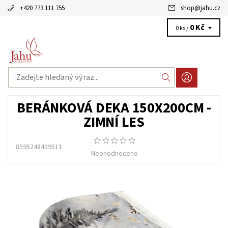
+420 773 111 755
shop
@
jahu.cz
0 Kč
0 ks /
BERÁNKOVÁ DEKA 150X200CM -
ZIMNÍ LES
8595248439511
Neohodnoceno