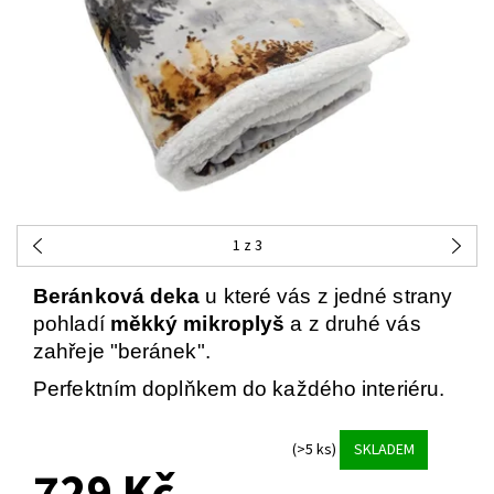
1
z 3
Beránková deka
u které vás z jedné strany
pohladí
měkký mikroplyš
a z druhé vás
zahřeje "beránek".
Perfektním doplňkem do každého interiéru.
(>5 ks)
SKLADEM