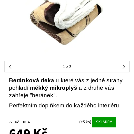
1
z 2
Beránková deka
u které vás z jedné strany
pohladí
měkký mikroplyš
a z druhé vás
zahřeje "beránek".
Perfektním doplňkem do každého interiéru.
(>5 ks)
SKLADEM
729 Kč
–10 %