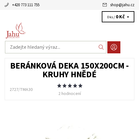
+420 773 111 755
shop
@
jahu.cz
0 Kč
0 ks /
BERÁNKOVÁ DEKA 150X200CM -
KRUHY HNĚDÉ
2727/TMA30
2 hodnocení