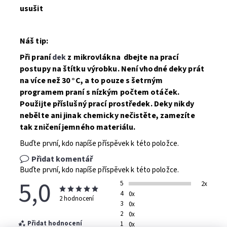
usušit
Náš tip:
Při praní
dek
z mikrovlákna dbejte na prací
postupy na štítku výrobku.
Není vhodné deky prát
na více než 30 °C, a to pouze s šetrným
programem praní s nízkým počtem otáček
.
Použijte příslušný prací prostředek. Deky nikdy
nebělte ani jinak chemicky nečistěte, zamezíte
tak zničení jemného materiálu.
Buďte první, kdo napíše příspěvek k této položce.
Přidat komentář
Buďte první, kdo napíše příspěvek k této položce.
5,0
5
2x
4
0x
2 hodnocení
3
0x
2
0x
Přidat hodnocení
1
0x