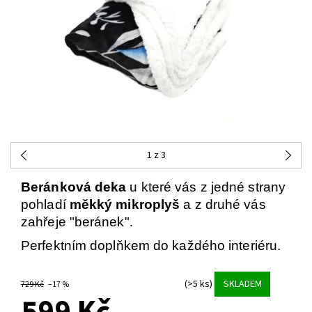
1
z 3
Beránková deka
u které vás z jedné strany
pohladí
měkký mikroplyš
a z druhé vás
zahřeje "beránek".
Perfektním doplňkem do každého interiéru.
(>5 ks)
SKLADEM
729 Kč
–17 %