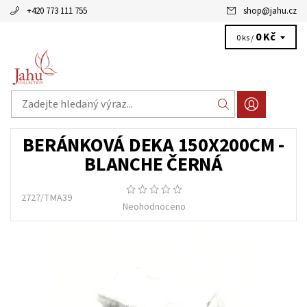
+420 773 111 755
shop
@
jahu.cz
0 Kč
0 ks /
BERÁNKOVÁ DEKA 150X200CM -
BLANCHE ČERNÁ
2727/TMA39
Neohodnoceno