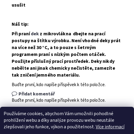
usušit
Náš tip:
Při praní
dek
z mikrovlákna dbejte na prací
postupy na štítku výrobku.
Není vhodné deky prát
na více než 30 °C, a to pouze s šetrným
programem praní s nízkým počtem otáček
.
Použijte příslušný prací prostředek. Deky nikdy
nebělte ani jinak chemicky nečistěte, zamezíte
tak zničení jemného materiálu.
Buďte první, kdo napíše příspěvek k této položce.
Přidat komentář
Buďte první, kdo napíše příspěvek k této položce.
Přidat hodnocení
Používáme cookies, abychom Vám umožnili pohodlné
prohlížení webu a díky analýze provozu webu neustále
zlepšovali jeho funkce, výkon a použitelnost.
Více informací